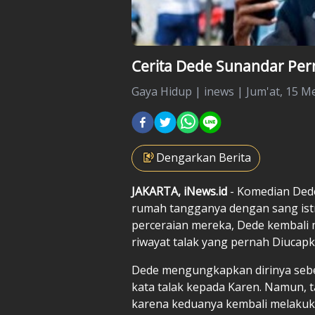
Cerita Dede Sunandar Pern
Gaya Hidup
|
inews |
Jum'at, 15 Me
Dengarkan Berita
JAKARTA, iNews.id
- Komedian Ded
rumah tangganya dengan sang istr
perceraian mereka, Dede kembali
riwayat talak yang pernah Diucapka
Dede mengungkapkan dirinya seb
kata talak kepada Karen. Namun, t
karena keduanya kembali melakuka