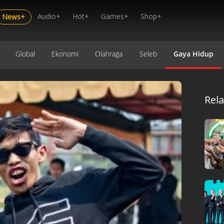
Audio+
Hot+
Games+
Shop+
News+
Global
Ekonomi
Olahraga
Seleb
Gaya Hidup
Rel