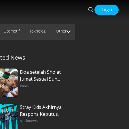
Login
Otomotif
Teknologi
Other
ated News
Doa setelah Sholat
Jumat Sesuai Sun...
inews
Stray Kids Akhirnya
Respons Keputus...
sindonews