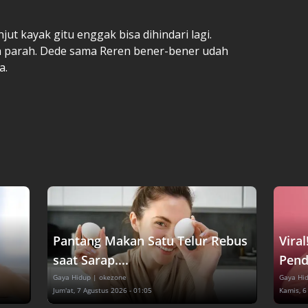
njut kayak gitu enggak bisa dihindari lagi.
h parah. Dede sama Reren bener-bener udah
a.
Pantang Makan Satu Telur Rebus
Vira
saat Sarap....
Pend
Gaya Hidup
| okezone
Gaya Hi
Jum'at, 7 Agustus 2026 - 01:05
Kamis, 6