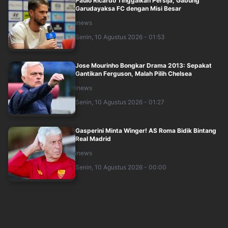
Paulo Ricardo Tinggalkan Persija, Gabung
Garudayaksa FC dengan Misi Besar
inews
Senin, 10 Agustus 2026 - 01:53
Jose Mourinho Bongkar Drama 2013: Sepakat
Gantikan Ferguson, Malah Pilih Chelsea
inews
Senin, 10 Agustus 2026 - 01:27
Gasperini Minta Winger! AS Roma Bidik Bintang
Real Madrid
inews
Senin, 10 Agustus 2026 - 00:00
Alwi Farhan Siapkan Kejutan di Kejuaraan Dunia
2026 meski Tak Diunggulkan
inews