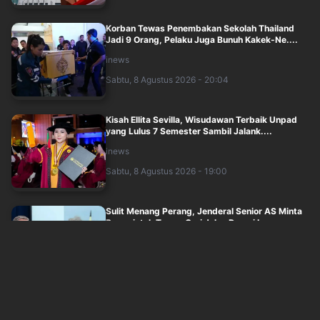
Korban Tewas Penembakan Sekolah Thailand
Jadi 9 Orang, Pelaku Juga Bunuh Kakek-Ne....
inews
Sabtu, 8 Agustus 2026 - 20:04
Kisah Ellita Sevilla, Wisudawan Terbaik Unpad
yang Lulus 7 Semester Sambil Jalank....
inews
Sabtu, 8 Agustus 2026 - 19:00
Sulit Menang Perang, Jenderal Senior AS Minta
Pemerintah Trump Cari Jalan Damai L....
okezone
Sabtu, 8 Agustus 2026 - 18:05
Polisi Gagalkan Penyelundupan 150 Kg Pasir
Timah dari Babel via Tanjung Priok, Ta....