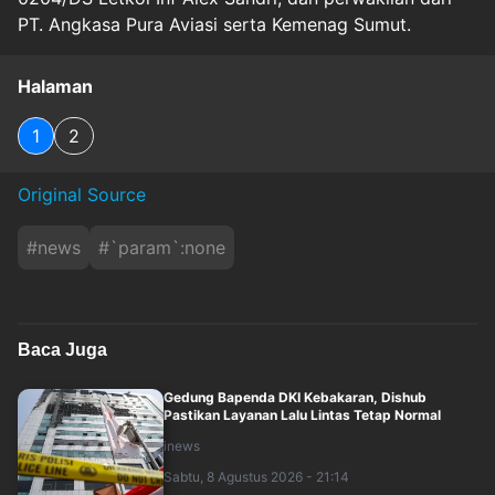
PT. Angkasa Pura Aviasi serta Kemenag Sumut.
Halaman
1
2
Original Source
#
news
#
`param`:none
Baca Juga
Gedung Bapenda DKI Kebakaran, Dishub
Pastikan Layanan Lalu Lintas Tetap Normal
inews
Sabtu, 8 Agustus 2026 - 21:14