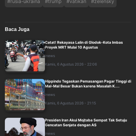
#
rusia-ukraina
#
trump
#
vatikan
#
zelensky
Baca Juga
Catat! Rekayasa Lalin di Glodok-Kota Imbas
Proyek MRT Mulai 10 Agustus
inews
Kamis, 6 Agustus 2026 - 22:06
Hippindo Tegaskan Pemasangan Pagar Tinggi di
Mal-Mal Besar Bukan karena Masalah K....
inews
Kamis, 6 Agustus 2026 - 21:15
Presiden Iran Akui Mojtaba Sempat Tak Setuju
Gencatan Senjata dengan AS
inews