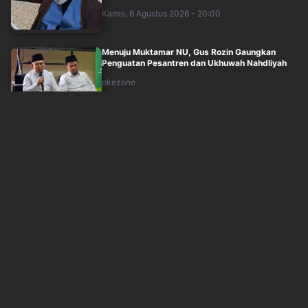
Kamis, 6 Agustus 2026 - 20:00
Menuju Muktamar NU, Gus Rozin Gaungkan
Penguatan Pesantren dan Ukhuwah Nahdliyah
okezone
Kamis, 6 Agustus 2026 - 19:05
Reaksi Pramono Lihat Petugas Transjakarta
Aktif Bantu Penumpang Disabilitas
inews
Kamis, 6 Agustus 2026 - 19:01
BGN Sisir Ulang Data Penerima MBG, Validasi
Ditargetkan Selesai 2 Bulan
inews
Kamis, 6 Agustus 2026 - 18:00