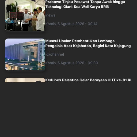
Prabowo Tinjau Pesawat Tanpa Awak hingga
Teknologi Giant Sea Wall Karya BRIN
inews
Kamis, 6 Agustus 2026 - 09:14
Muncul Usulan Pembentukan Lembaga
Pengelola Aset Kejahatan, Begini Kata Kejagung
idxchannel
Kamis, 6 Agustus 2026 - 09:30
Kedubes Palestina Gelar Perayaan HUT ke-81 RI
di Jakarta, Pramono Beri Dukungan P....
inews
Kamis, 6 Agustus 2026 - 09:00
Indonesia Resmi Masuki Era Aging Population,
BKKBN Ingatkan Ancaman Sandwich Gene....
inews