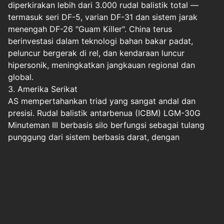
diperkirakan lebih dari 3.000 rudal balistik total —
termasuk seri DF-5, varian DF-31 dan sistem jarak
menengah DF-26 "Guam Killer". China terus
berinvestasi dalam teknologi bahan bakar padat,
peluncur bergerak di rel, dan kendaraan luncur
hipersonik, meningkatkan jangkauan regional dan
global.
3. Amerika Serikat
AS mempertahankan triad yang sangat andal dan
presisi. Rudal balistik antarbenua (ICBM) LGM-30G
Minuteman III berbasis silo berfungsi sebagai tulang
punggung dari sistem berbasis darat, dengan
jangkauan sekitar 13.000 km dan pilihan hulu ledak
tunggal atau ganda (saat ini dikonfigurasi dengan satu
hulu ledak per rudal di bawah batasan pengendalian
senjata).
Halaman