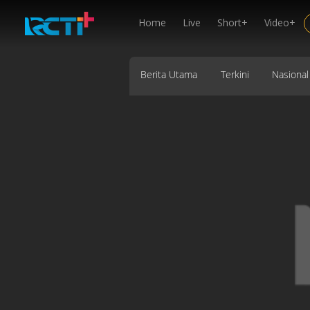
Home
Live
Short+
Video+
Berita Utama
Terkini
Nasional