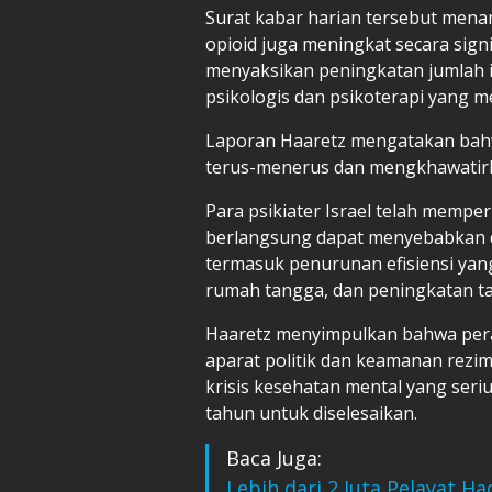
Surat kabar harian tersebut mena
opioid juga meningkat secara signi
menyaksikan peningkatan jumlah 
psikologis dan psikoterapi yang m
Laporan Haaretz mengatakan bahw
terus-menerus dan mengkhawatirka
Para psikiater Israel telah mempe
berlangsung dapat menyebabkan d
termasuk penurunan efisiensi yan
rumah tangga, dan peningkatan taj
Haaretz menyimpulkan bahwa pera
aparat politik dan keamanan rez
krisis kesehatan mental yang se
tahun untuk diselesaikan.
Baca Juga:
Lebih dari 2 Juta Pelayat 