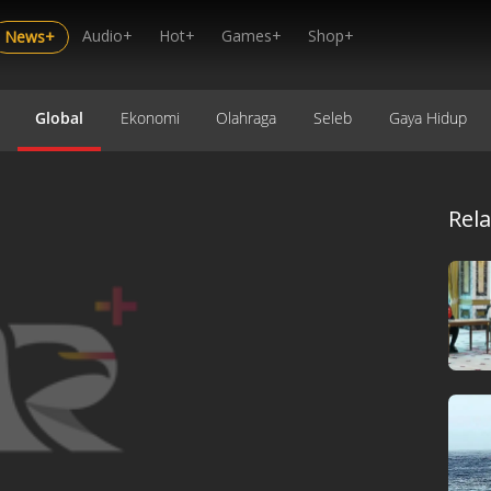
Audio+
Hot+
Games+
Shop+
News+
Global
Ekonomi
Olahraga
Seleb
Gaya Hidup
Rel