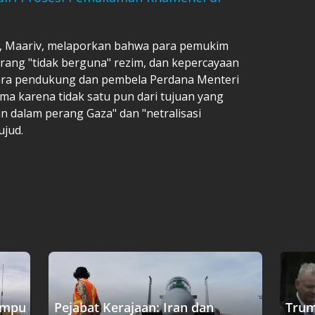
ani, Maariv, melaporkan bahwa para pemukim
erang "tidak berguna" rezim, dan kepercayaan
 para pendukung dan pembela Perdana Menteri
ma karena tidak satu pun dari tujuan yang
 dalam perang Gaza" dan "netralisasi
ujud.
ampu
Pejabat Kerajaan: Iran dan
Trum