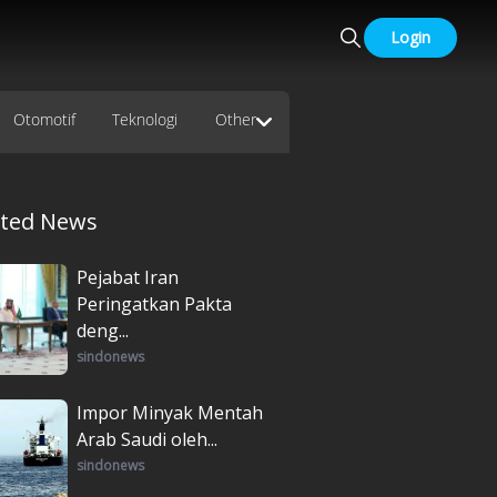
Login
Otomotif
Teknologi
Other
ated News
Pejabat Iran
Peringatkan Pakta
deng...
sindonews
Impor Minyak Mentah
Arab Saudi oleh...
sindonews