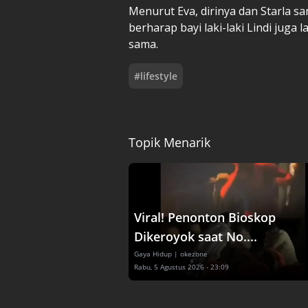
Menurut Eva, dirinya dan Starla sa
berharap bayi laki-laki Lindi juga 
sama.
#
lifestyle
Topik Menarik
Viral! Penonton Bioskop
Dikeroyok saat No....
Gaya Hidup
| okezone
Rabu, 5 Agustus 2026 - 23:09