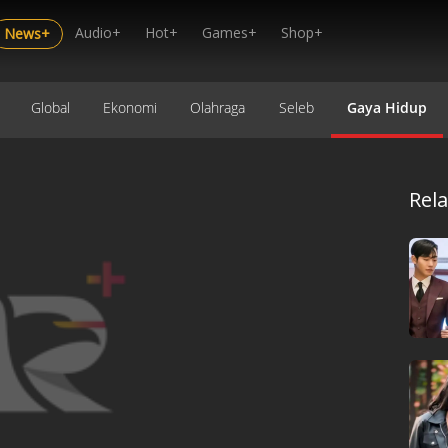
Audio+
Hot+
Games+
Shop+
News+
Global
Ekonomi
Olahraga
Seleb
Gaya Hidup
Rel