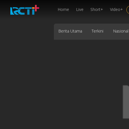
Home
Live
Short+
Video+
Berita Utama
Terkini
Nasional