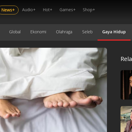
Audio+
Hot+
Games+
Shop+
News+
Global
Ekonomi
Olahraga
Seleb
Gaya Hidup
Rel