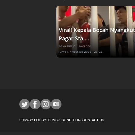
Viral! Kepala Bocah Nyangkut
Pagar Sta....
Gaya Hidup
| okezone
Jum'at, 7 Agustus 2026 - 23:05
PRIVACY POLICY
TERMS & CONDITIONS
CONTACT US