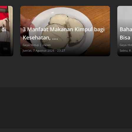
 di
3 Manfaat Makanan Kimpul bagi
Baha
Kesehatan, ....
Bisa
Gaya Hidup
| inews
Gaya Hi
Jum'at, 7 Agustus 2026 - 23:27
Sabtu, 8