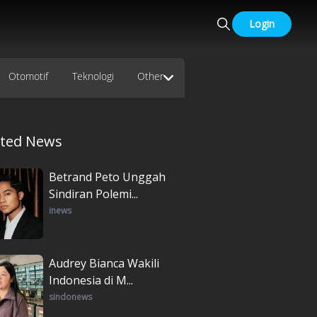
Login
Otomotif
Teknologi
Other
ated News
Betrand Peto Unggah
Sindiran Polemi...
inews
Audrey Bianca Wakili
Indonesia di M...
sindonews