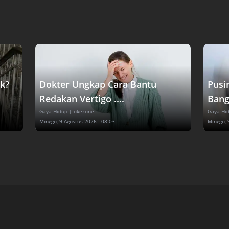
k?
Dokter Ungkap Cara Bantu
Pusi
Redakan Vertigo ....
Bangu
Gaya Hidup
| okezone
Gaya Hi
Minggu, 9 Agustus 2026 - 08:03
Minggu, 