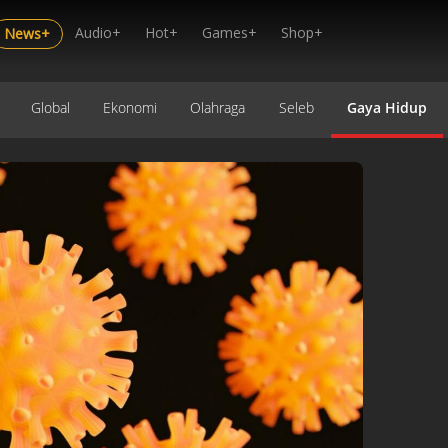
Audio+
Hot+
Games+
Shop+
News+
Global
Ekonomi
Olahraga
Seleb
Gaya Hidup