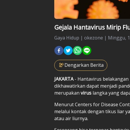
Gejala Hantavirus Mirip F
Gaya Hidup
|
okezone |
Minggu, 1
Dengarkan Berita
JAKARTA
- Hantavirus belakangan 
dikhawatirkan dapat menjadi pand
merupakan
virus
langka yang dapa
Menurut Centers for Disease Contr
melalui kontak dengan tikus liar y
atau air liurnya.
Seseorang bisa terpapar hantaviru