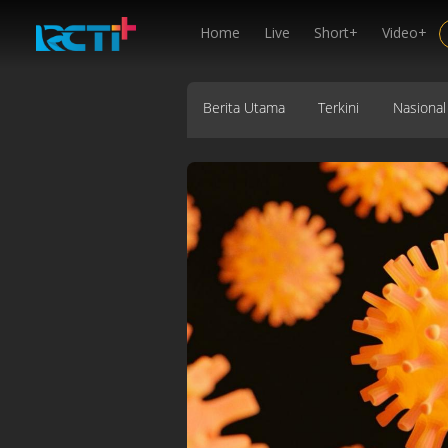
Home
Live
Short+
Video+
Berita Utama
Terkini
Nasional