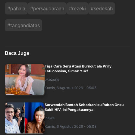
#
pahala
#
persaudaraan
#
rezeki
#
sedekah
#
tangandiatas
Baca Juga
Tiga Cara Seru Atasi Burnout ala Prilly
Latuconsina, Simak Yuk!
okezone
Kamis, 6 Agustus 2026 - 05:05
Sarwendah Bantah Sebarkan Isu Ruben Onsu
Sakit HIV, Ini Pengakuannya!
inews
Kamis, 6 Agustus 2026 - 05:08