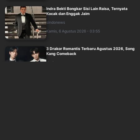
Indra Bekti Bongkar Sisi Lain Raisa, Ternyata
Kocak dan Enggak Jaim
sindonews
Kamis, 6 Agustus 2026 - 03:55
3 Drakor Romantis Terbaru Agustus 2026, Song
Kang Comeback
sindonews
Kamis, 6 Agustus 2026 - 04:30
Hakim Berhalangan, Sidang Mediasi Ruben Onsu
dan Sarwendah Ditunda
sindonews
Kamis, 6 Agustus 2026 - 04:57
4 Cara Aman agar Alpukat Tak Kecokelatan
okezone