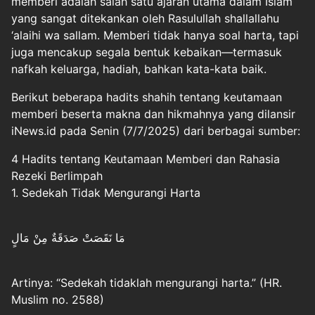
memberi adalah salah satu ajaran utama dalam Islam
yang sangat ditekankan oleh Rasulullah shallallahu
‘alaihi wa sallam. Memberi tidak hanya soal harta, tapi
juga mencakup segala bentuk kebaikan—termasuk
nafkah keluarga, hadiah, bahkan kata-kata baik.
Berikut beberapa hadits shahih tentang keutamaan
memberi beserta makna dan hikmahnya yang dilansir
iNews.id pada Senin (7/7/2025) dari berbagai sumber:
4 Hadits tentang Keutamaan Memberi dan Rahasia
Rezeki Berlimpah
1. Sedekah Tidak Mengurangi Harta
مَا نَقَصَتْ صَدَقَةٌ مِنْ مَالٍ
Artinya: “Sedekah tidaklah mengurangi harta.” (HR.
Muslim no. 2588)