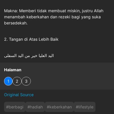
Makna: Memberi tidak membuat miskin, justru Allah
menambah keberkahan dan rezeki bagi yang suka
bersedekah.
2. Tangan di Atas Lebih Baik
اليد العليا خير من اليد السفلى
Halaman
1
2
3
Original Source
#
berbagi
#
hadiah
#
keberkahan
#
lifestyle