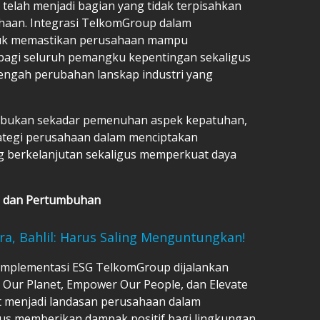
elah menjadi bagian yang tidak terpisahkan
haan. Integrasi TelkomGroup dalam
ntuk memastikan perusahaan mampu
 bagi seluruh pemangku kepentingan sekaligus
engah perubahan lanskap industri yang
ty bukan sekadar pemenuhan aspek kepatuhan,
trategi perusahaan dalam menciptakan
 berkelanjutan sekaligus memperkuat daya
si dan Pertumbuhan
ura, Bahlil: Harus Saling Menguntungkan!
, implementasi ESG TelkomGroup dijalankan
ve Our Planet, Empower Our People, dan Elevate
ut menjadi landasan perusahaan dalam
gus memberikan dampak positif bagi lingkungan