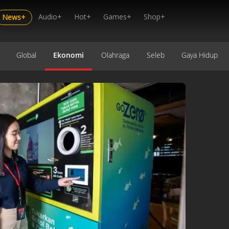
Audio+
Hot+
Games+
Shop+
News+
Global
Ekonomi
Olahraga
Seleb
Gaya Hidup