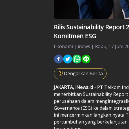
Rilis Sustainability Repor
Komitmen ESG
Ekonomi
|
inews |
Rabu, 17 Juni 20
Dengarkan Berita
JAKARTA, iNews.id
- PT Telkom Ind
menerbitkan Sustainability Repor
perusahaan dalam mengintegrasika
Governance (ESG) ke dalam strateg
ini mencerminkan langkah nyata
pertumbuhan yang berkelanjutan di
berkembang.