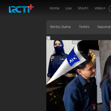
Home
Live
Short+
Video+
Berita Utama
Terkini
Nasional
X