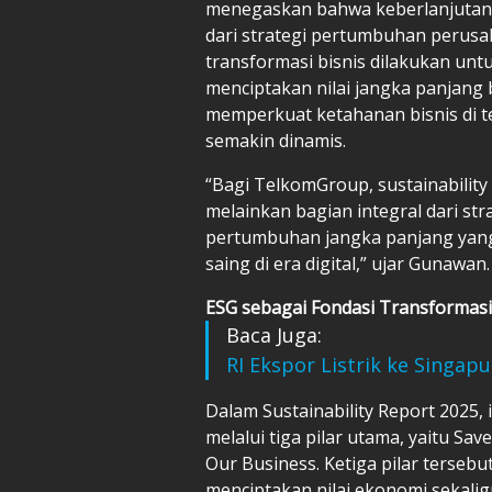
menegaskan bahwa keberlanjutan t
dari strategi pertumbuhan perusa
transformasi bisnis dilakukan u
menciptakan nilai jangka panjang
memperkuat ketahanan bisnis di t
semakin dinamis.
“Bagi TelkomGroup, sustainabili
melainkan bagian integral dari s
pertumbuhan jangka panjang yang
saing di era digital,” ujar Gunawan.
ESG sebagai Fondasi Transforma
Baca Juga:
RI Ekspor Listrik ke Singap
Dalam Sustainability Report 2025
melalui tiga pilar utama, yaitu Sa
Our Business. Ketiga pilar terseb
menciptakan nilai ekonomi sekali