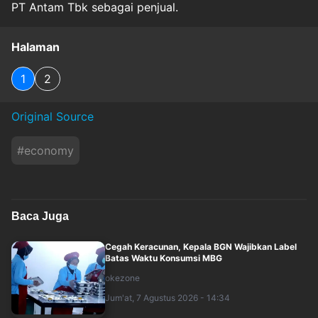
PT Antam Tbk sebagai penjual.
Halaman
1
2
Original Source
#
economy
Baca Juga
Cegah Keracunan, Kepala BGN Wajibkan Label
Batas Waktu Konsumsi MBG
okezone
Jum'at, 7 Agustus 2026 - 14:34