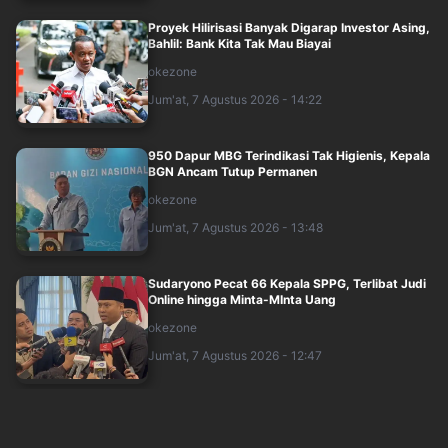
Proyek Hilirisasi Banyak Digarap Investor Asing,
Bahlil: Bank Kita Tak Mau Biayai
okezone
Jum'at, 7 Agustus 2026 - 14:22
950 Dapur MBG Terindikasi Tak Higienis, Kepala
BGN Ancam Tutup Permanen
okezone
Jum'at, 7 Agustus 2026 - 13:48
Sudaryono Pecat 66 Kepala SPPG, Terlibat Judi
Online hingga Minta-MInta Uang
okezone
Jum'at, 7 Agustus 2026 - 12:47
Keracunan MBG, Sudaryono Minta Maaf dan
Bakal Copot Kepala SPPG