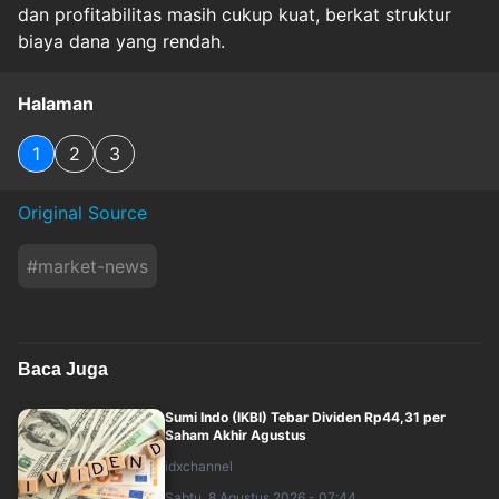
dan profitabilitas masih cukup kuat, berkat struktur
biaya dana yang rendah.
Halaman
1
2
3
Original Source
#
market-news
Baca Juga
Sumi Indo (IKBI) Tebar Dividen Rp44,31 per
Saham Akhir Agustus
idxchannel
Sabtu, 8 Agustus 2026 - 07:44