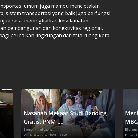
transportasi umum juga mampu menciptakan
ra, sistem transportasi yang baik juga berfungsi
n unjuk rasa, meningkatkan keselamatan
n pembangunan dan konektivitas regional,
bagi perbaikan lingkungan dan tata ruang kota.
Nasabah Mekaar Studi Banding
Menk
Gratis, PNM ....
MBG 
Ekonomi
| okezone
Ekonomi
Kamis, 6 Agustus 2026 - 11:43
Kamis, 6