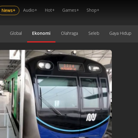
Audio+
Hot+
Games+
Shop+
News+
Global
Ekonomi
Olahraga
Seleb
Gaya Hidup