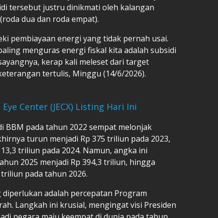
i tersebut justru dinikmati oleh kalangan
(roda dua dan roda empat).
eki pembiayaan energi yang tidak pernah usai.
aling menguras energi fiskal kita adalah subsidi
yangnya, kerap kali meleset dari target
 keterangan tertulis, Minggu (14/6/2026).
Eye Center (JECX) Listing Hari Ini
idi BBM pada tahun 2022 sempat melonjak
khirnya turun menjadi Rp 375 triliun pada 2023,
3,3 triliun pada 2024. Namun, angka ini
ahun 2025 menjadi Rp 394,3 triliun, hingga
triliun pada tahun 2026.
ng diperlukan adalah percepatan Program
ah. Langkah ini krusial, mengingat visi Presiden
adi negara maju keempat di dunia pada tahun