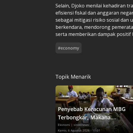
Selain, Djoko menilai kehadiran 
efisiensi fiskal dan anggaran nega
sebagai mitigasi risiko sosial da
berkendara, mendorong pemerataa
serta memberikan dampak positif 
#
economy
Topik Menarik
Penyebab Keracunan MBG
Terbongkar, Makana....
Ekonomi
| sindonews
Kamis, 6 Agustus 2026 - 11:01