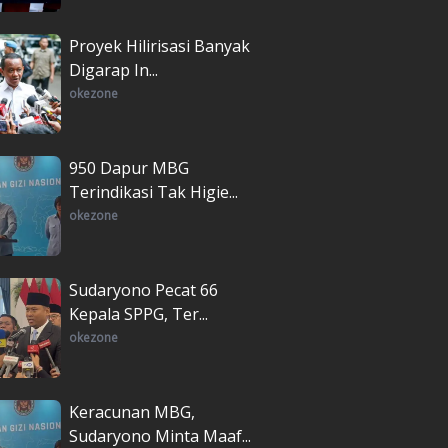
Proyek Hilirisasi Banyak
Digarap In...
okezone
950 Dapur MBG
Terindikasi Tak Higie...
okezone
Sudaryono Pecat 66
Kepala SPPG, Ter...
okezone
Keracunan MBG,
Sudaryono Minta Maaf...