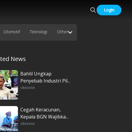
Login
Otomotif
Teknologi
Other
ated News
Bahlil Ungkap
Penyebab Industri Pil...
okezone
Cegah Keracunan,
Kepala BGN Wajibka...
okezone