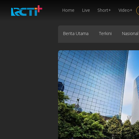
Home
Live
Short+
Video+
Berita Utama
Terkini
Nasional