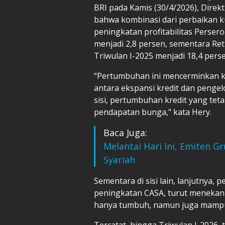
BRI pada Kamis (30/4/2026), Dire
bahwa kombinasi dari perbaikan ku
peningkatan profitabilitas Perser
menjadi 2,8 persen, sementara Ret
Triwulan I-2025 menjadi 18,4 pers
“Pertumbuhan ini mencerminkan
antara ekspansi kredit dan pengelo
sisi, pertumbuhan kredit yang te
pendapatan bunga," kata Hery.
Baca Juga:
Melantai Hari Ini, Emiten 
Syariah
Sementara di sisi lain, lanjutnya,
peningkatan CASA, turut menekan c
hanya tumbuh, namun juga mampu
Tercatat, hingga Triwulan I-2026, 