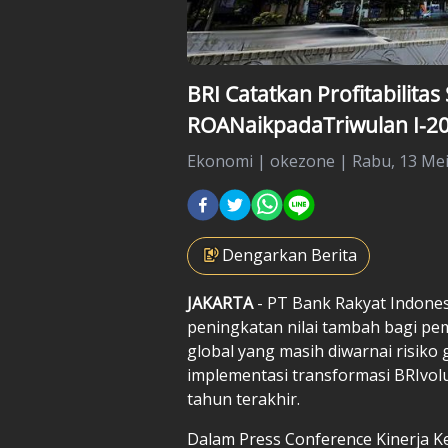
BRI Catatkan Profitabilita
ROANaikpadaTriwulan I-2
Ekonomi
|
okezone |
Rabu, 13 Mei
Dengarkan Berita
JAKARTA
- PT Bank Rakyat Indones
peningkatan nilai tambah bagi pe
global yang masih diwarnai risiko 
implementasi transformasi BRIvolu
tahun terakhir.
Dalam Press Conference Kinerja K