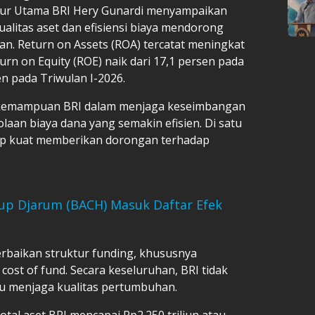
ktur Utama BRI Hery Gunardi menyampaikan
alitas aset dan efisiensi biaya mendorong
oan. Return on Assets (ROA) tercatat meningkat
urn on Equity (ROE) naik dari 17,1 persen pada
en pada Triwulan I-2026.
 kemampuan BRI dalam menjaga keseimbangan
laan biaya dana yang semakin efisien. Di satu
tap kuat memberikan dorongan terhadap
Grup Djarum (BACH) Masuk Daftar Efek
 perbaikan struktur funding, khususnya
ost of fund. Secara keseluruhan, BRI tidak
 menjaga kualitas pertumbuhan.
total aset BRI mencapai Rp2.250 triliun atau