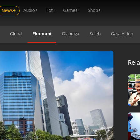
Audio+
Hot+
Games+
Shop+
News+
Global
Ekonomi
Olahraga
Seleb
Gaya Hidup
Rel