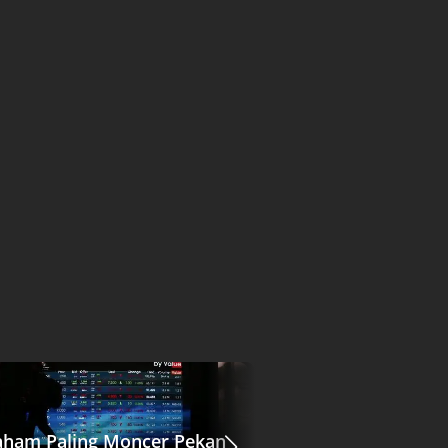
aham Paling Moncer Pekan
Jasa Marga (JSMR)