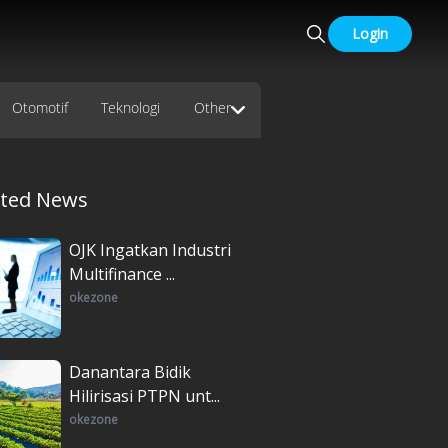
Login
Otomotif
Teknologi
Other
ated News
OJK Ingatkan Industri
Multifinance ...
okezone
Danantara Bidik
Hilirisasi PTPN unt...
okezone