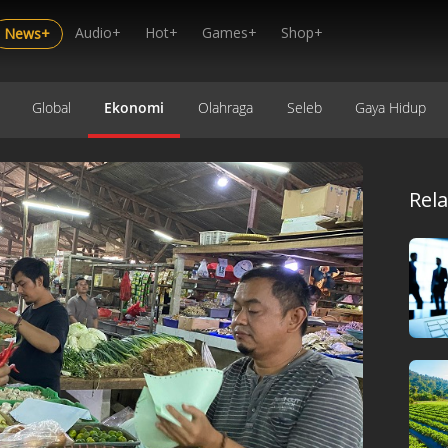
Audio+
Hot+
Games+
Shop+
News+
Global
Ekonomi
Olahraga
Seleb
Gaya Hidup
Rel