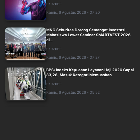
okezone
Kamis, 6 Agustus 2026 - 07:20
MNC Sekuritas Dorong Semangat Investasi
Mahasiswa Lewat Seminar SMARTVEST 2026
di....
okezone
Kamis, 6 Agustus 2026 - 07:27
BPS: Indeks Kepuasan Layanan Haji 2026 Capai
83,28, Masuk Kategori Memuaskan
okezone
Kamis, 6 Agustus 2026 - 05:52
Purbaya Tegaskan Tak Ada Niat Hapus Batas
Defisit APBN, Presiden Komit Jaga Fiska....
okezone
Kamis, 6 Agustus 2026 - 05:56