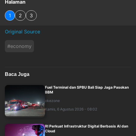
Halaman
1
2
3
Original Source
#
economy
Baca Juga
Fuel Terminal dan SPBU Bali Siap Jaga Pasokan
BBM
okezone
Kamis, 6 Agustus 2026 - 08:02
RI Perkuat Infrastruktur Digital Berbasis AI dan
Cloud