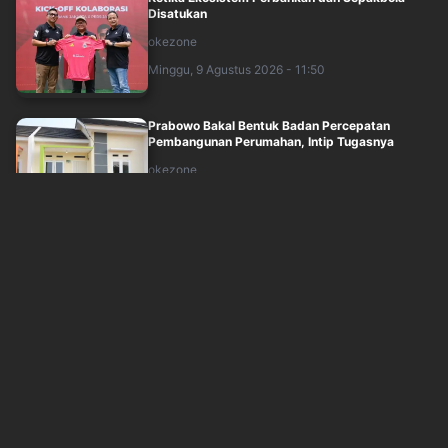
Disatukan
okezone
Minggu, 9 Agustus 2026 - 11:50
Prabowo Bakal Bentuk Badan Percepatan
Pembangunan Perumahan, Intip Tugasnya
okezone
Minggu, 9 Agustus 2026 - 10:49
Pengeboran Sumur Migas dan Teknologi Jadi
Kunci Kemandirian Energi RI
okezone
Minggu, 9 Agustus 2026 - 10:17
Nasabah Makin Modern, Bank Percepat
Ekosistem Digital
okezone