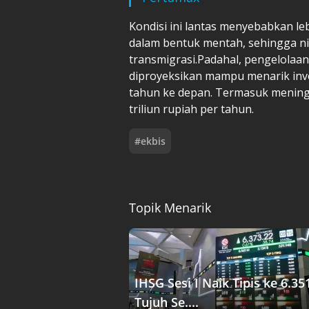
Kondisi ini lantas menyebabkan le
dalam bentuk mentah, sehingga ni
transmigrasi.Padahal, pengelolaan
diproyeksikan mampu menarik inves
tahun ke depan. Termasuk mening
triliun rupiah per tahun.
#
ekbis
Topik Menarik
IHSG Sesi I Naik Tipis ke 6.35
Tujuh Se....