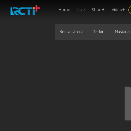
Home
Live
Short+
Video+
Berita Utama
Terkini
Nasional