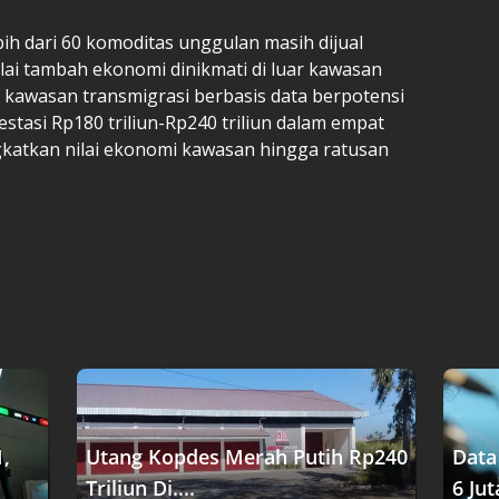
bih dari 60 komoditas unggulan masih dijual
lai tambah ekonomi dinikmati di luar kawasan
 kawasan transmigrasi berbasis data berpotensi
tasi Rp180 triliun-Rp240 triliun dalam empat
katkan nilai ekonomi kawasan hingga ratusan
1,
Utang Kopdes Merah Putih Rp240
Data
Triliun Di....
6 Jut