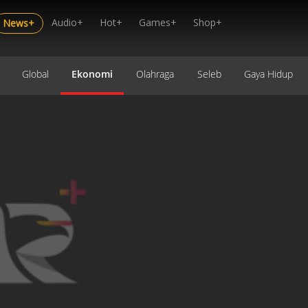
Audio+
Hot+
Games+
Shop+
News+
Global
Ekonomi
Olahraga
Seleb
Gaya Hidup