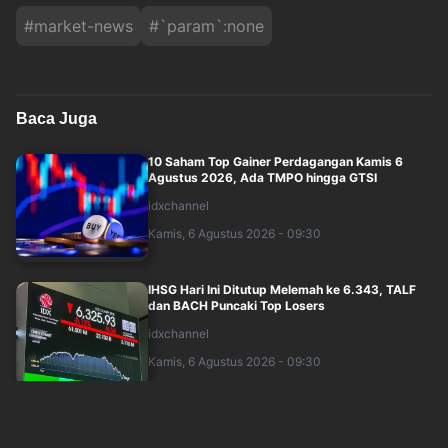
#
market-news
#
`param`:none
Baca Juga
10 Saham Top Gainer Perdagangan Kamis 6
Agustus 2026, Ada TMPO hingga GTSI
idxchannel
Kamis, 6 Agustus 2026 - 09:30
IHSG Hari Ini Ditutup Melemah ke 6.343, TALF
dan BACH Puncaki Top Losers
idxchannel
Kamis, 6 Agustus 2026 - 09:30
Rupiah Hari Ini Ditutup Menguat ke Rp17.923 per
USD