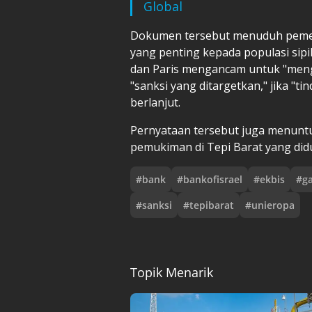
Global
Dokumen tersebut menuduh pemer
yang penting kepada populasi sipil
dan Paris mengancam untuk "menga
"sanksi yang ditargetkan," jika "ti
berlanjut.
Pernyataan tersebut juga menuntu
pemukiman di Tepi Barat yang did
#
bank
#
bankofisrael
#
ekbis
#
g
#
sanksi
#
tepibarat
#
unieropa
Topik Menarik