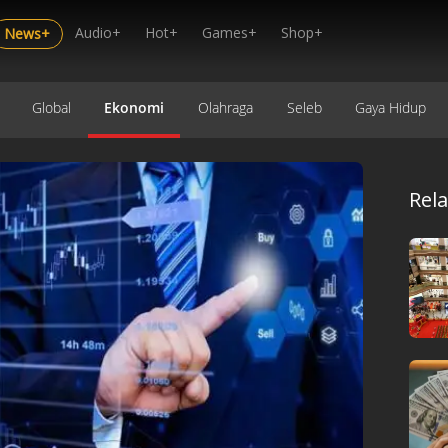
Audio+
Hot+
Games+
Shop+
News+
Global
Ekonomi
Olahraga
Seleb
Gaya Hidup
Rel