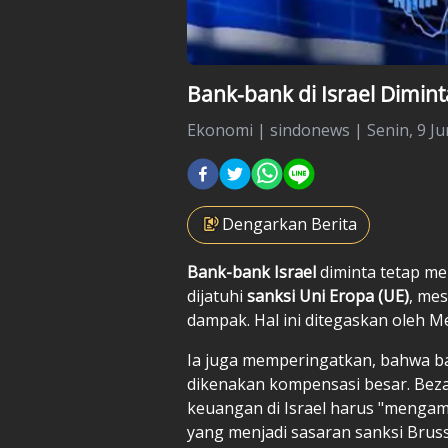
Bank-bank di Israel Dimin
Ekonomi
|
sindonews |
Senin, 9 Ju
Dengarkan Berita
Bank-bank Israel
diminta tetap me
dijatuhi
sanksi Uni Eropa (UE)
, me
dampak. Hal ini ditegaskan oleh Me
Ia juga memperingatkan, bahwa b
dikenakan kompensasi besar. Beza
keuangan di Israel harus "mengam
yang menjadi sasaran sanksi Bruss