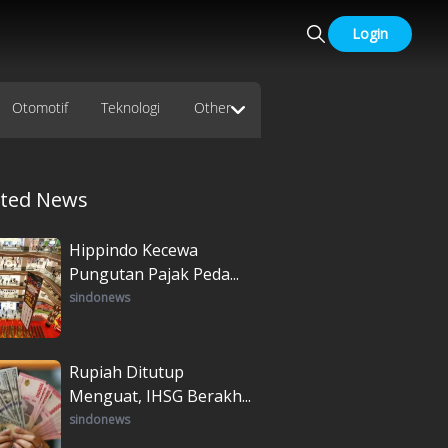
Login
Otomotif
Teknologi
Other
ated News
Hippindo Kecewa
Pungutan Pajak Peda...
sindonews
Rupiah Ditutup
Menguat, IHSG Berakh...
sindonews