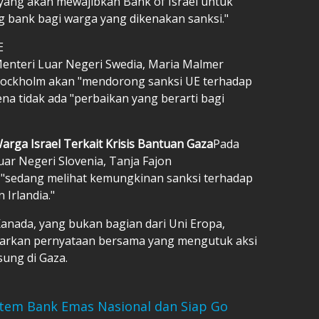
ng akan mewajibkan Bank of Israel untuk
 bank bagi warga yang dikenakan sanksi."
E
Menteri Luar Negeri Swedia, Maria Malmer
tockholm akan "mendorong sanksi UE terhadap
rena tidak ada "perbaikan yang berarti bagi
rga Israel Terkait Krisis Bantuan Gaza
Pada
ar Negeri Slovenia, Tanja Fajon
edang melihat kemungkinan sanksi terhadap
 Irlandia."
Kanada, yang bukan bagian dari Uni Eropa,
arkan pernyataan bersama yang mengutuk aksi
sung di Gaza.
stem Bank Emas Nasional dan Siap Go