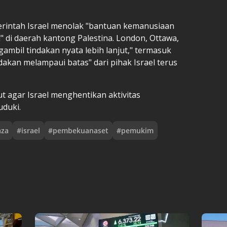
intah Israel menolak "bantuan kemanusiaan
" di daerah kantong Palestina. London, Ottawa,
mbil tindakan nyata lebih lanjut," termasuk
ndakan melampaui batas" dari pihak Israel terus
t agar Israel menghentikan aktivitas
uduki.
aza
#
israel
#
pembekuanaset
#
pemukim