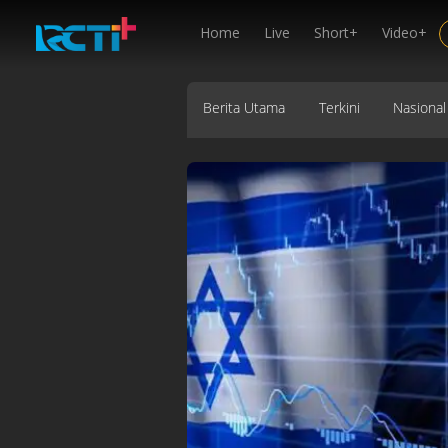
Home
Live
Short+
Video+
Berita Utama
Terkini
Nasional