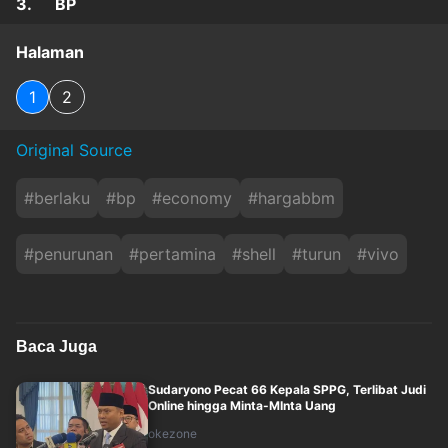
3. BP
Halaman
1
2
Original Source
#
berlaku
#
bp
#
economy
#
hargabbm
#
penurunan
#
pertamina
#
shell
#
turun
#
vivo
Baca Juga
Sudaryono Pecat 66 Kepala SPPG, Terlibat Judi
Online hingga Minta-MInta Uang
okezone