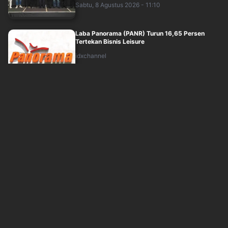
Sabtu, 8 Agustus 2026 - 11:10
Laba Panorama (PANR) Turun 16,65 Persen
Tertekan Bisnis Leisure
idxchannel
Sabtu, 8 Agustus 2026 - 10:08
Rupiah Sepekan Menguat 0,69 Persen
Dibayangi Sentimen Geopolitik
idxchannel
Sabtu, 8 Agustus 2026 - 09:20
Tambah Armada Truk, GTRA Raih Kredit
Investasi Rp130,5 Miliar
idxchannel
Sabtu, 8 Agustus 2026 - 08:50