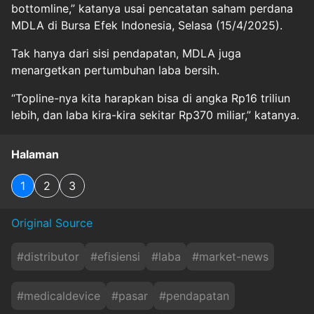
bottomline,” katanya usai pencatatan saham perdana
MDLA di Bursa Efek Indonesia, Selasa (15/4/2025).
Tak hanya dari sisi pendapatan, MDLA juga
menargetkan pertumbuhan laba bersih.
“Topline-nya kita harapkan bisa di angka Rp16 triliun
lebih, dan laba kira-kira sekitar Rp370 miliar,” katanya.
Halaman
1
2
3
Original Source
#
distributor
#
efisiensi
#
laba
#
market-news
#
medicaldevice
#
pasar
#
pendapatan