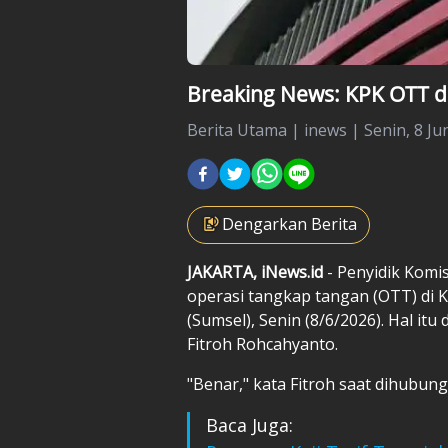
Breaking News: KPK OTT d
Berita Utama
|
inews |
Senin, 8 Ju
Dengarkan Berita
JAKARTA, iNews.id
- Penyidik Komi
operasi tangkap tangan (OTT) di 
(Sumsel), Senin (8/6/2026). Hal it
Fitroh Rohcahyanto.
"Benar," kata Fitroh saat dihubung
Baca Juga: