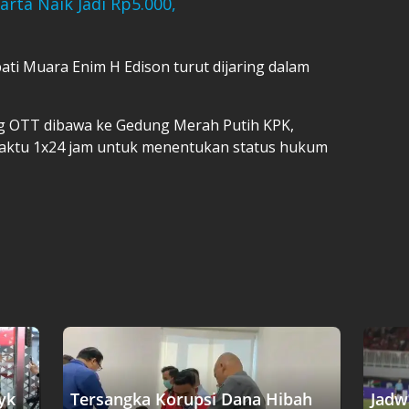
arta Naik Jadi Rp5.000,
ati Muara Enim H Edison turut dijaring dalam
ing OTT dibawa ke Gedung Merah Putih KPK,
waktu 1x24 jam untuk menentukan status hukum
yk
Tersangka Korupsi Dana Hibah
Jadw