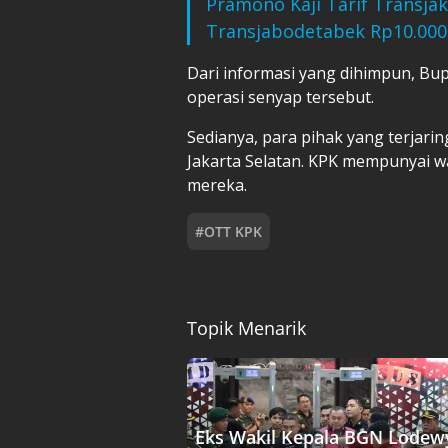
Pramono Kaji Tarif Transjak
Transjabodetabek Rp10.000
Dari informasi yang dihimpun, Bup
operasi senyap tersebut.
Sedianya, para pihak yang terjar
Jakarta Selatan. KPK mempunyai 
mereka.
#
OTT KPK
Topik Menarik
Eks Wakil Kepala BGN Lodew