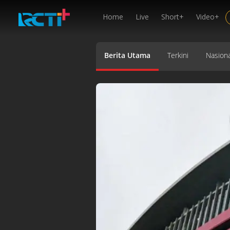
Home
Live
Short+
Video+
Berita Utama
Terkini
Nasiona