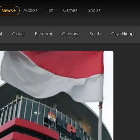
Audio+
Hot+
Games+
Shop+
News+
l
Global
Ekonomi
Olahraga
Seleb
Gaya Hidup