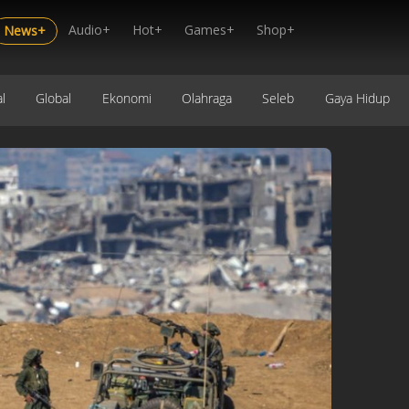
Audio+
Hot+
Games+
Shop+
News+
l
Global
Ekonomi
Olahraga
Seleb
Gaya Hidup