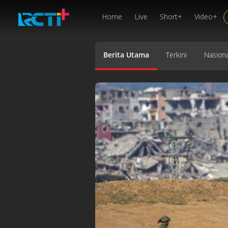
Home
Live
Short+
Video+
Berita Utama
Terkini
Nasiona