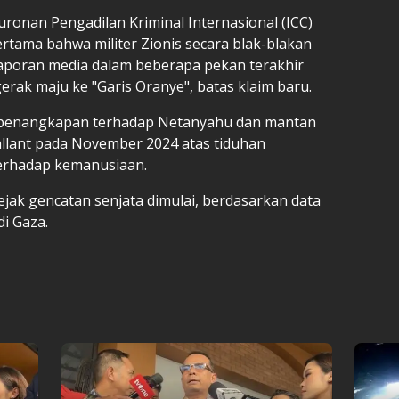
ronan Pengadilan Kriminal Internasional (ICC)
rtama bahwa militer Zionis secara blak-blakan
aporan media dalam beberapa pekan terakhir
rak maju ke "Garis Oranye", batas klaim baru.
h penangkapan terhadap Netanyahu dan mantan
allant pada November 2024 atas tiduhan
terhadap kemanusiaan.
ejak gencatan senjata dimulai, berdasarkan data
i Gaza.