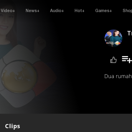
Video+
News+
Audio+
Hot+
Games+
Sho
T
Dua rumah 
Clips