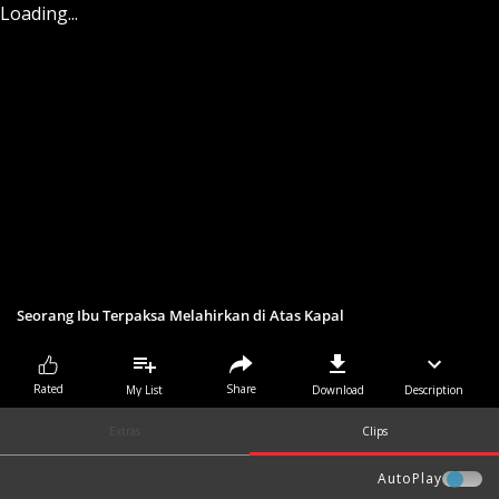
Loading...
Seorang Ibu Terpaksa Melahirkan di Atas Kapal
Share
Rated
My List
Download
Description
Extras
Clips
AutoPlay