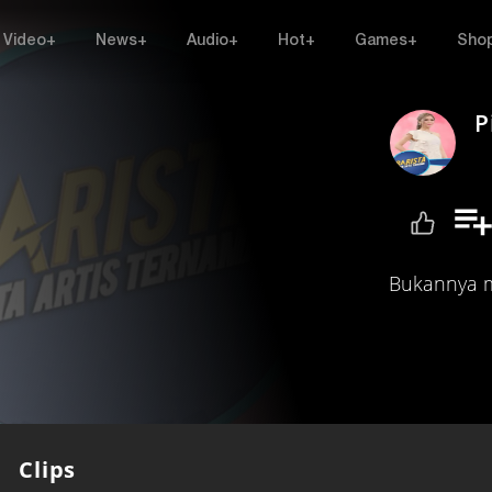
Video+
News+
Audio+
Hot+
Games+
Sho
P
Bukannya m
Clips