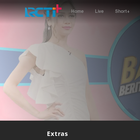
Home
Live
Short+
Extras