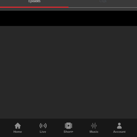
Episodes
Clips
Home
Live
Short+
Music
Account