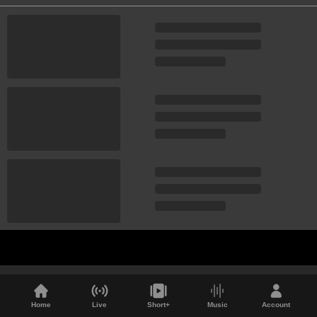
Home
Live
Short+
Music
Account