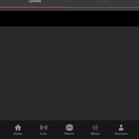
Episodes
Clips
Home
Live
Short+
Music
Account