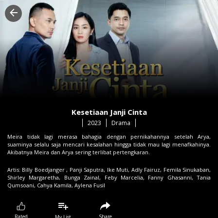
Kesetiaan Janji Cinta
2023
Drama
Meira tidak lagi merasa bahagia dengan pernikahannya setelah Arya,
suaminya selalu saja mencari kesalahan hingga tidak mau lagi menafkahinya.
Akibatnya Meira dan Arya sering terlibat pertengkaran.
Artis:
Billy Boedjanger ,
Panji Saputra,
Ike Muti,
Adly Fairuz,
Femila Sinukaban,
Shirley Margaretha,
Bunga Zainal,
Feby Marcelia,
Fanny Ghasanni,
Tania
Qumsoani,
Cahya Kamila,
Aylena Fusil
Share
Rated
My List