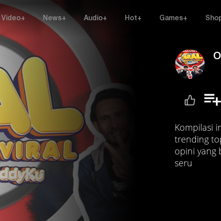
Video+
News+
Audio+
Hot+
Games+
Sho
O
Kompilasi 
trending t
opini yang
seru