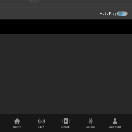
Episodes
AutoPlay
Home
Live
Short+
Music
Account