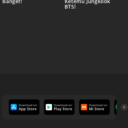
Banget!
Ketemu Jungkook
BTS!