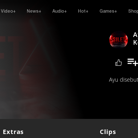
Video+
News+
Audio+
Hot+
Games+
Sho
A
K
Ayu disebut
Extras
Clips