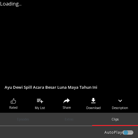
Loading...
Ayu Dewi Spill Acara Besar Luna Maya Tahun Ini
Share
Rated
My List
Download
Description
Episodes
Extras
Clips
AutoPlay