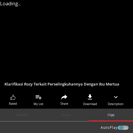
Loading...
Klarifikasi Rozy Terkait Perselingkuhannya Dengan Ibu Mertua
Share
Rated
My List
Download
Description
Episodes
Extras
Clips
AutoPlay