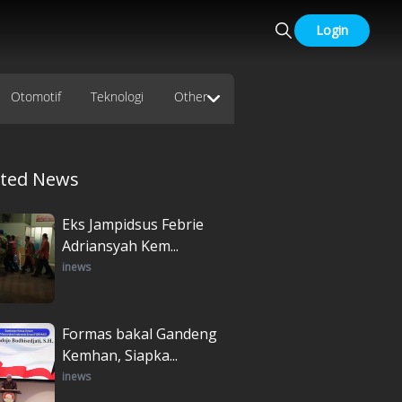
Login
Otomotif
Teknologi
Other
ated News
Eks Jampidsus Febrie
Adriansyah Kem...
inews
Formas bakal Gandeng
Kemhan, Siapka...
inews