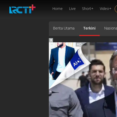
Home
Live
Short+
Video+
Berita Utama
Terkini
Nasiona
X