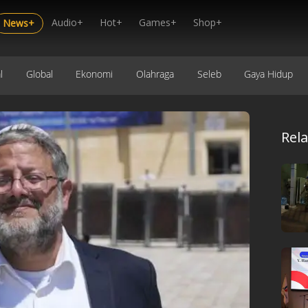
Audio+
Hot+
Games+
Shop+
News+
l
Global
Ekonomi
Olahraga
Seleb
Gaya Hidup
Rel