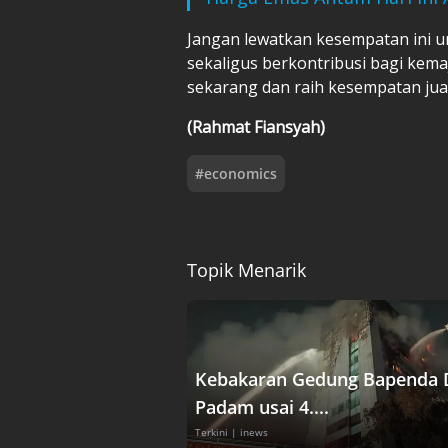
Jangan lewatkan kesempatan ini 
sekaligus berkontribusi bagi kema
sekarang dan raih kesempatan juar
(Rahmat Fiansyah)
#
economics
Topik Menarik
Kebakaran Gedung Bapenda 
Padam usai 4....
Terkini
| inews