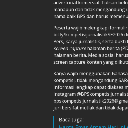
advertorial komersial. Tulisan be
manapun dan tidak mengandung u
nama baik BPS dan harus memenuhi 
Peserta wajib melengkapi formulir
bit.ly/kompetisijurnalistikSE2026 
Pers, karya jurnalistik, serta buk
screen capture
halaman berita (PD
halaman berita. Media sosial har
screen capture konten yang diikut
Karya wajib menggunakan Bahasa I
kompetisi, tidak mengandung SARA,
Informasi lengkap dapat diakses m
Instagram @BPSkompetisijurnalisti
bpskompetisijurnalistik2026@gmai
juri bersifat mutlak dan tidak dap
Baca Juga:
Harga Emas Antam Hari Ini 