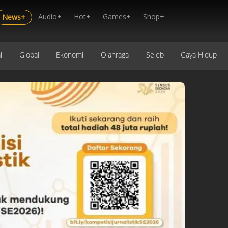
Audio+
Hot+
Games+
Shop+
News+
l
Global
Ekonomi
Olahraga
Seleb
Gaya Hidup