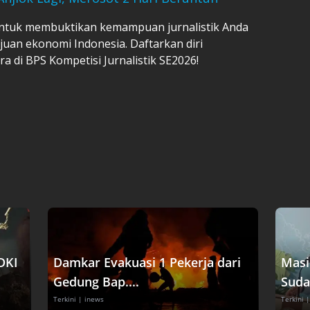
untuk membuktikan kemampuan jurnalistik Anda
juan ekonomi Indonesia. Daftarkan diri
a di BPS Kompetisi Jurnalistik SE2026!
DKI
Damkar Evakuasi 1 Pekerja dari
Masi
Gedung Bap....
Suda
Terkini
| inews
Terkini
|