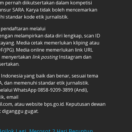
lum pernah diikutsertakan dalam kompetisi
nsur SARA. Karya tidak boleh mencemarkan
standar kode etik jurnalistik.
 pendaftaran melalui
dengan melampirkan data diri lengkap, scan ID
ti tayang. Media cetak memerlukan kliping atau
F/JPG). Media online memerlukan link URL
us menyertakan
link posting
Instagram dan
sertakan.
ndonesia yang baik dan benar, sesuai tema
 dan memenuhi standar etik jurnalistik.
elalui WhatsApp 0858-9209-3899 (Andi),
k, email
l.com, atau website bps.go.id. Keputusan dewan
at diganggu gugat.
Anjlok Lagi, Merosot 2 Hari Beruntun