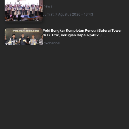
inews
Jum'at, 7 Agustus 2026 - 13:43
Polri Bongkar Komplotan Pencuri Baterai Tower
di 17 Titik, Kerugian Capai Rp432 J....
idxchannel
Jum'at, 7 Agustus 2026 - 13:44
Kematian Sutrimo Orang Dekat Eks Jampidsus
Febrie Dinilai Tak Wajar, Polri Didesa....
inews
Jum'at, 7 Agustus 2026 - 13:11
Prabowo: Kalau Gubernur hingga Kades Tak Bisa
Atasi Teriakan Rakyat, Presiden yan....
idxchannel
Jum'at, 7 Agustus 2026 - 13:14