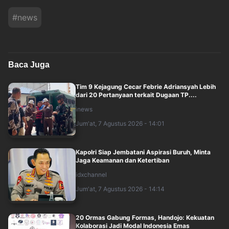
#
news
Baca Juga
Tim 9 Kejagung Cecar Febrie Adriansyah Lebih
dari 20 Pertanyaan terkait Dugaan TP....
inews
Jum'at, 7 Agustus 2026 - 14:01
Kapolri Siap Jembatani Aspirasi Buruh, Minta
Jaga Keamanan dan Ketertiban
idxchannel
Jum'at, 7 Agustus 2026 - 14:14
20 Ormas Gabung Formas, Handojo: Kekuatan
Kolaborasi Jadi Modal Indonesia Emas