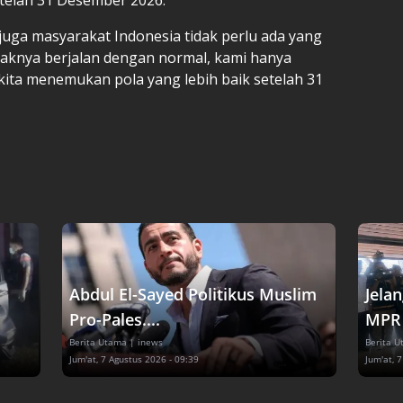
juga masyarakat Indonesia tidak perlu ada yang
aknya berjalan dengan normal, kami hanya
ita menemukan pola yang lebih baik setelah 31
i
Abdul El-Sayed Politikus Muslim
Jela
Pro-Pales....
MPR Z
Berita Utama
| inews
Berita 
Jum'at, 7 Agustus 2026 - 09:39
Jum'at, 