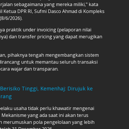
rjalan sebagaimana yang mereka miliki," kata
l Ketua DPR RI, Sufmi Dasco Ahmad di Kompleks
(8/6/2026).
 praktik under invoicing (pelaporan nilai
ya) dan transfer pricing yang dapat merugikan
pan, pihaknya tengah mengembangkan sistem
ini dirancang untuk memantau seluruh transaksi
cara wajar dan transparan.
Berisiko Tinggi, Kemenhaj: Dirujuk ke
Orang
elaku usaha tidak perlu khawatir mengenai
Mekanisme yang ada saat ini akan terus
h merumuskan pola pengelolaan yang lebih
telah 31 Desember 2026.