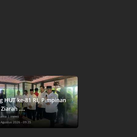
ng HUT ke-81 RI, Pimpinan
iarah ....
Utama
| inews
7 Agustus 2026 - 09:35