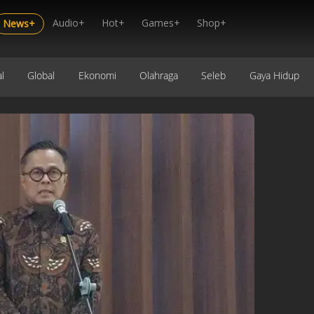
Audio+
Hot+
Games+
Shop+
News+
l
Global
Ekonomi
Olahraga
Seleb
Gaya Hidup