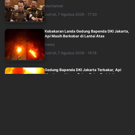
idxchannel
Jum'at, 7 Agustus 2026 - 17:20
Kebakaran Landa Gedung Bapenda DKI Jakarta,
Api Masih Berkobar di Lantai Atas
inews
Jum'at, 7 Agustus 2026 - 16:18
Gedung Bapenda DKI Jakarta Terbakar, Api
Membesar hingga Puing-Puing Berjatuhan
inews
Jum'at, 7 Agustus 2026 - 16:29
Breaking News: Kebakaran Hebat Landa
Gedung Bapenda DKI Jakarta, 20 Unit Damkar
D....
inews
Jum'at, 7 Agustus 2026 - 15:37