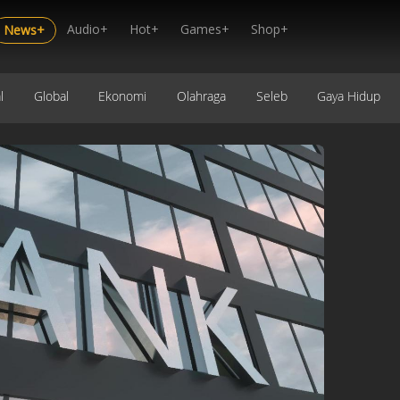
Audio+
Hot+
Games+
Shop+
News+
l
Global
Ekonomi
Olahraga
Seleb
Gaya Hidup