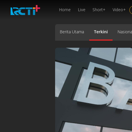
Home
Live
Short+
Video+
Berita Utama
Terkini
Nasiona