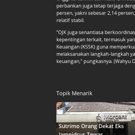
perbankan juga tetap terjaga deng
persen, yakni sebesar 2,14 perse
relatif stabil.
"OJK juga senantiasa berkoordin
kepentingan terkait, termasuk yan
Keuangan (KSSK) guna memperkuat
melaksanakan langkah-langkah yan
keuangan," pungkasnya. (Wahyu 
Topik Menarik
Sutrimo Orang Dekat Eks
Jampidsus Tewas, ....