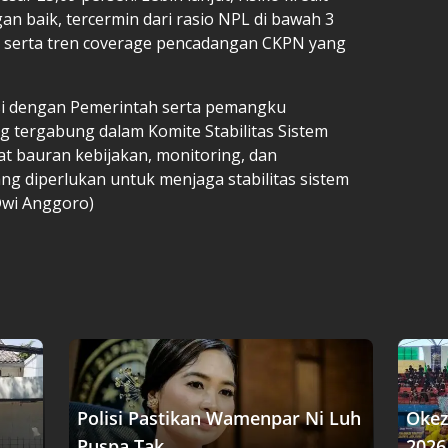
an baik, tercermin dari rasio NPL di bawah 3
n, serta tren coverage pencadangan CKPN yang
asi dengan Pemerintah serta pemangku
g tergabung dalam Komite Stabilitas Sistem
 bauran kebijakan, monitoring, dan
g diperlukan untuk menjaga stabilitas sistem
Dwi Anggoro)
Polisi Pastikan Wamenpar Ni Luh
Okez
Puspa Tak....
2026 