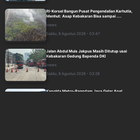
RI-Korsel Bangun Pusat Pengendalian Karhutla,
Menhut: Asap Kebakaran Bisa sampai ....
inews
Sabtu, 8 Agustus 2026 - 03:47
Jalan Abdul Muis Jakpus Masih Ditutup usai
Kebakaran Gedung Bapenda DKI
inews
Sabtu, 8 Agustus 2026 - 03:28
Kapolda Metro-Pangdam Jaya Gelar Apel
Kebangsaan Jaga Jakarta, Libatkan Ormas
hin....
inews
Sabtu, 8 Agustus 2026 - 03:14
Kapolresta Banda Aceh dan Kasat Narkoba
Masih Diperiksa Propam Polri Terkait Duga....