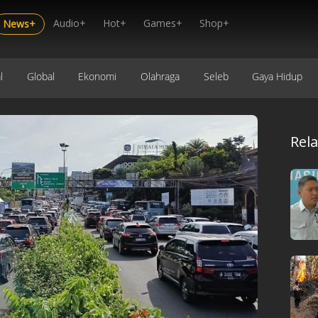
Audio+
Hot+
Games+
Shop+
News+
l
Global
Ekonomi
Olahraga
Seleb
Gaya Hidup
Rel