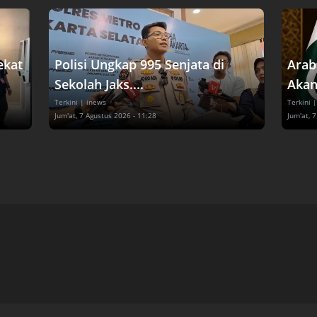
ekat
Polisi Ungkap 995 Senjata di
Arab
Sekolah Jaks....
Akan
Terkini
| inews
Terkini
|
Jum'at, 7 Agustus 2026 - 11:28
Jum'at, 