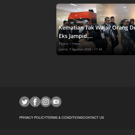
Kematian Tak Wajar Orang D
Eks Jampid....
Terkini
| inews
Jum'at, 7 Agustus 2026 - 11:34
PRIVACY POLICY
TERMS & CONDITIONS
CONTACT US