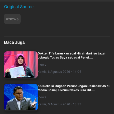
Original Source
#
news
Baca Juga
Dokter Tifa Luruskan soal Hijrah dari Isu Ijazah
Jokowi: Tugas Saya sebagai Penel....
inews
Kamis, 6 Agustus 2026 - 14:06
KKI Selidiki Dugaan Perundungan Pasien BPJS di
Media Sosial, Oknum Nakes Bisa Dit....
inews
Kamis, 6 Agustus 2026 - 13:37