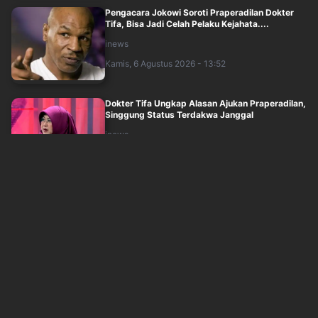
Pengacara Jokowi Soroti Praperadilan Dokter
Tifa, Bisa Jadi Celah Pelaku Kejahata....
inews
Kamis, 6 Agustus 2026 - 13:52
Dokter Tifa Ungkap Alasan Ajukan Praperadilan,
Singgung Status Terdakwa Janggal
inews
Kamis, 6 Agustus 2026 - 13:37
Kejagung Geledah Rumah Nurman Herin di
Bandung terkait Kasus Febrie, Sita Dokumen
inews
Kamis, 6 Agustus 2026 - 13:23
Prabowo: Bangsa Maju Harus Dibangun dengan
Fakta, Sains dan Realitas
inews