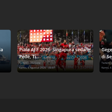
la
Piala AFF 2026: Singapura sedang
Gege
Pede, Ti....
di Se
Terkini
| okezone
Terkini
|
Kamis, 6 Agustus 2026 - 05:07
Kamis, 6