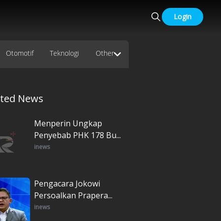
Login
Otomotif
Teknologi
Other
ated News
Menperin Ungkap
Penyebab PHK 178 Bu...
inews
Pengacara Jokowi
Persoalkan Prapera...
inews