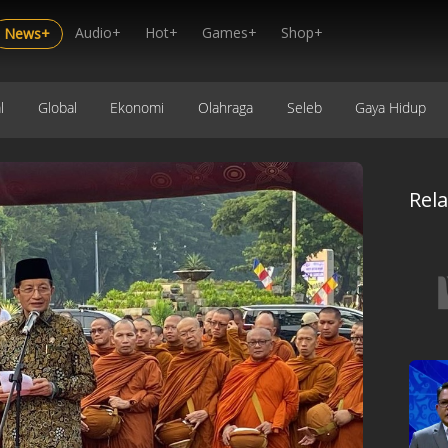
Audio+
Hot+
Games+
Shop+
News+
l
Global
Ekonomi
Olahraga
Seleb
Gaya Hidup
Rel