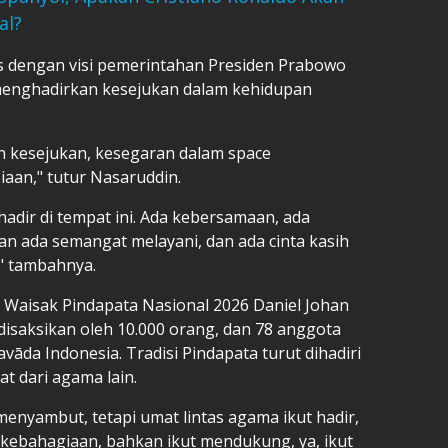
al?
as dengan visi pemerintahan Presiden Prabowo
 menghadirkan kesejukan dalam kehidupan
 kesejukan, kesegaran dalam space
aan," tutur Nasaruddin.
tu hadir di tempat ini. Ada kebersamaan, ada
dan ada semangat melayani, dan ada cinta kasih
" tambahnya.
a Waisak Pindapata Nasional 2026 Daniel Johan
disaksikan oleh 10.000 orang, dan 78 anggota
āda Indonesia. Tradisi Pindapata turut dihadiri
t dari agama lain.
nyambut, tetapi umat lintas agama ikut hadir,
 kebahagiaan, bahkan ikut mendukung, ya, ikut