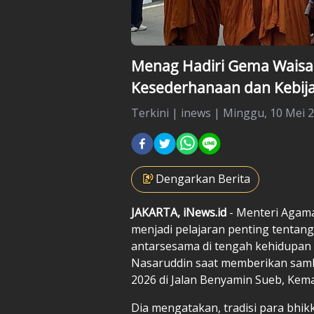
Menag Hadiri Gema Waisak
Kesederhanaan dan Kebij
Terkini
|
inews |
Minggu, 10 Mei 2
Dengarkan Berita
JAKARTA, iNews.id
- Menteri Agama
menjadi pelajaran penting tentan
antarsesama di tengah kehidupan 
Nasaruddin saat memberikan samb
2026 di Jalan Benyamin Sueb, Kema
Dia mengatakan, tradisi para bhi