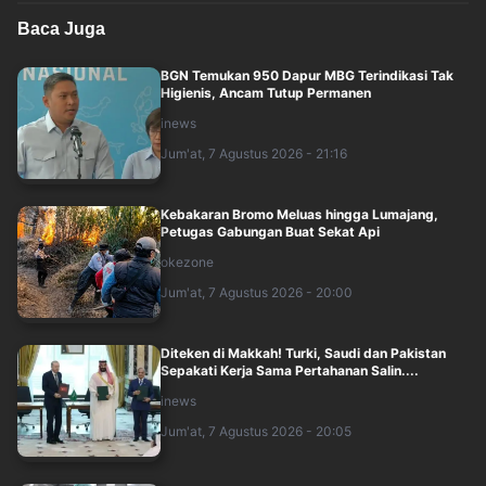
Baca Juga
BGN Temukan 950 Dapur MBG Terindikasi Tak
Higienis, Ancam Tutup Permanen
inews
Jum'at, 7 Agustus 2026 - 21:16
Kebakaran Bromo Meluas hingga Lumajang,
Petugas Gabungan Buat Sekat Api
okezone
Jum'at, 7 Agustus 2026 - 20:00
Diteken di Makkah! Turki, Saudi dan Pakistan
Sepakati Kerja Sama Pertahanan Salin....
inews
Jum'at, 7 Agustus 2026 - 20:05